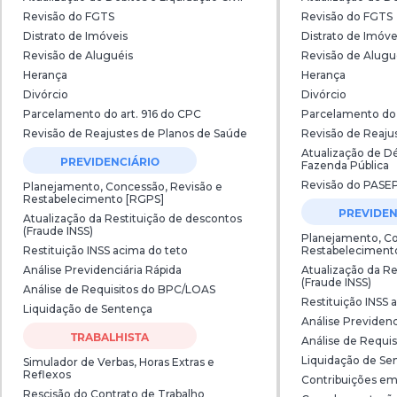
Revisão do FGTS
Revisão do FGTS
Distrato de Imóveis
Distrato de Imóve
Revisão de Aluguéis
Revisão de Alugu
Herança
Herança
Divórcio
Divórcio
Parcelamento do art. 916 do CPC
Parcelamento do 
Revisão de Reajustes de Planos de Saúde
Revisão de Reaju
Atualização de Dé
PREVIDENCIÁRIO
Fazenda Pública
Revisão do PASE
Planejamento, Concessão, Revisão e
Restabelecimento [RGPS]
PREVIDEN
Atualização da Restituição de descontos
(Fraude INSS)
Planejamento, Co
Restituição INSS acima do teto
Restabeleciment
Análise Previdenciária Rápida
Atualização da Re
(Fraude INSS)
Análise de Requisitos do BPC/LOAS
Restituição INSS 
Liquidação de Sentença
Análise Previdenc
TRABALHISTA
Análise de Requi
Liquidação de Se
Simulador de Verbas, Horas Extras e
Reflexos
Contribuições em
Rescisão do Contrato de Trabalho