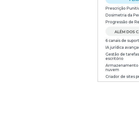
Prescrição Puniti
Dosimetria da Pe
Progressão de R
ALÉM DOS 
6 canais de suport
IA jurídica avança
Gestão de tarefas
escritório
Armazenamento 
nuvem
Criador de sites p