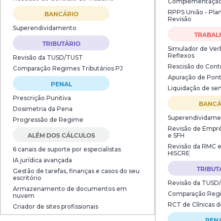
Complementaçã
RPPS União - Pla
BANCÁRIO
Revisão
Superendividamento
TRABAL
TRIBUTÁRIO
Simulador de Verb
Reflexos
Revisão da TUSD/TUST
Rescisão do Cont
Comparação Regimes Tributários PJ
Apuração de Pont
PENAL
Liquidação de sen
Prescrição Punitiva
BANCÁ
Dosimetria da Pena
Superendividame
Progressão de Regime
Revisão de Empré
ALÉM DOS CÁLCULOS
e SFH
Revisão da RMC 
6 canais de suporte por especialistas
HISCRE
IA jurídica avançada
TRIBUT
Gestão de tarefas, finanças e casos do seu
escritório
Revisão da TUSD
Armazenamento de documentos em
Comparação Regim
nuvem
RCT de Clínicas 
Criador de sites profissionais
PEN