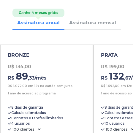
Ganhe 4 meses grátis
Assinatura anual
Assinatura mensal
BRONZE
PRATA
R$ 134,00
R$ 199,00
89
132
R$
,33
/mês
R$
,67
R$
1.072,00
em 12x no cartão sem juros
R$
1.592,00
em 12x 
1 ano de acesso ao programa
1 ano de acesso ao
8 dias de garantia
8 dias de garant
Cálculos
ilimitados
Cálculos
ilimit
Contatos e tarefas ilimitados
Contatos e taref
4 usuários
10 usuários