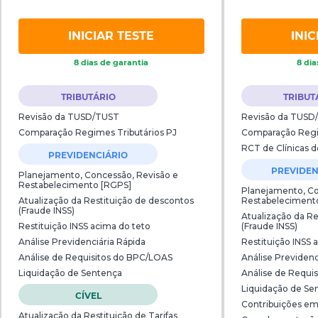
INICIAR TESTE
INIC
8 dias de garantia
8 dia
TRIBUTÁRIO
TRIBUT
Revisão da TUSD/TUST
Revisão da TUSD
Comparação Regimes Tributários PJ
Comparação Regim
RCT de Clínicas 
PREVIDENCIÁRIO
PREVIDEN
Planejamento, Concessão, Revisão e
Restabelecimento [RGPS]
Planejamento, Co
Atualização da Restituição de descontos
Restabeleciment
(Fraude INSS)
Atualização da Re
Restituição INSS acima do teto
(Fraude INSS)
Análise Previdenciária Rápida
Restituição INSS 
Análise de Requisitos do BPC/LOAS
Análise Previdenc
Liquidação de Sentença
Análise de Requi
Liquidação de Se
CÍVEL
Contribuições em
Atualização da Restituição de Tarifas