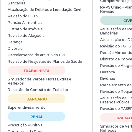
Complementaçã
Bancárias
RPPS União - Pla
Atualização de Débitos e Liquidação Civil
Revisão
Revisão do FGTS
CÍV
Pensão Alimentícia
Distrato de Imóveis
Atualização da Re
Bancárias
Revisão de Aluguéis
Atualização de Dé
Herança
Revisão do FGTS
Divórcio
Pensão Alimentíc
Parcelamento do art. 916 do CPC
Distrato de Imóve
Revisão de Reajustes de Planos de Saúde
Revisão de Alugu
TRABALHISTA
Herança
Divórcio
Simulador de Verbas, Horas Extras e
Reflexos
Parcelamento do 
Rescisão do Contrato de Trabalho
Revisão de Reaju
Atualização de Dé
BANCÁRIO
Fazenda Pública
Superendividamento
Revisão do PASE
PENAL
TRABAL
Prescrição Punitiva
Simulador de Verb
Reflexos
Dosimetria da Pena