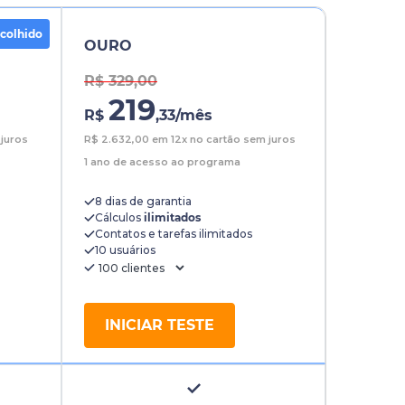
scolhido
OURO
R$ 329,00
219
R$
,33
/mês
juros
R$
2.632,00
em 12x no cartão sem juros
1 ano de acesso ao programa
8 dias de garantia
Cálculos
ilimitados
Contatos e tarefas ilimitados
10 usuários
INICIAR TESTE