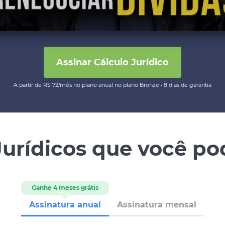
Assinar Cálculo Jurídico
A partir de R$ 72/mês no plano anual no plano Bronze • 8 dias de garantia
Jurídicos que você po
Ganhe 4 meses grátis
Assinatura anual
Assinatura mensal