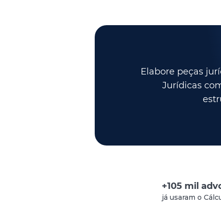
Elabore peças jur
Jurídicas co
estr
+105 mil ad
já usaram o Cálcu