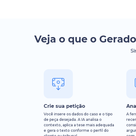
Veja o que o Gerado
Si
Crie sua petição
Ana
Você insere os dados do caso e o tipo
A fe
de peça desejada. A IA analisa o
rece
contexto, aplica a tese mais adequada
consi
e gera o texto conforme o perfil do
argu
cliente ou tribunal.
com 