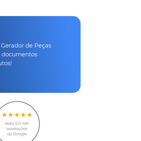
o Gerador de Peças
em documentos
utos!