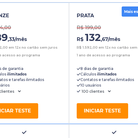
Mais e
NZE
PRATA
34,00
R$ 199,00
89
132
,33
/mês
R$
,67
/mês
72,00
em 12x no cartão sem juros
R$
1.592,00
em 12x no cartão sem 
de acesso ao programa
1 ano de acesso ao programa
s de garantia
8 dias de garantia
ulos
ilimitados
Cálculos
ilimitados
tos e tarefas ilimitados
Contatos e tarefas ilimitados
ários
10 usuários
ICIAR TESTE
INICIAR TESTE