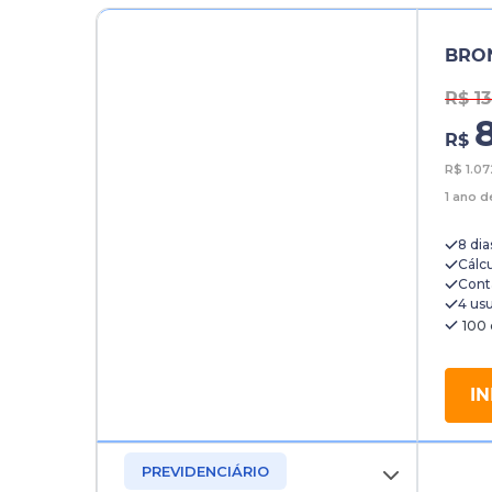
BRO
R$ 1
R$
R$
1.0
1 ano 
8 dia
Cálc
Conta
4 usu
IN
PREVIDENCIÁRIO