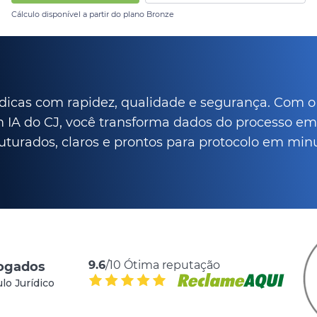
Cálculo disponível a partir do plano Bronze
ídicas com rapidez, qualidade e segurança. Com 
m IA do CJ, você transforma dados do processo 
uturados, claros e prontos para protocolo em min
9.6
/10 Ótima reputação
vogados
lo Jurídico