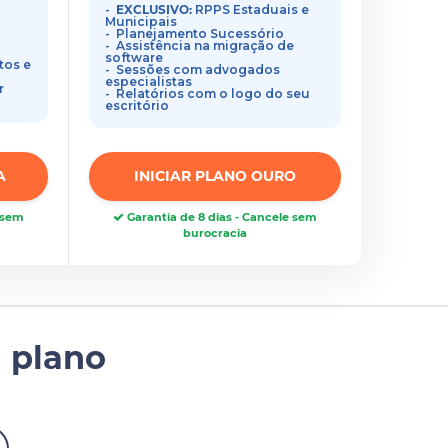
EXCLUSIVO:
RPPS Estaduais e
Municipais
Planejamento Sucessório
Assistência na migração de
software
tos e
Sessões com advogados
especialistas
r
Relatórios com o logo do seu
escritório
A
INICIAR PLANO OURO
e sem
Garantia de 8 dias - Cancele sem
burocracia
 plano