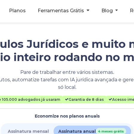
Planos
Ferramentas Grátis
Blog
R
ulos Jurídicos e muito 
rio inteiro rodando no 
Pare de trabalhar entre vários sistemas.
tos, automatize tarefas com IA jurídica avançada e geren
só local.
e 105.000 advogados já usaram
Garantia de 8 dias
Acesso ime
Economize nos planos anuais
Assinatura mensal
Assinatura anual
4 meses grátis