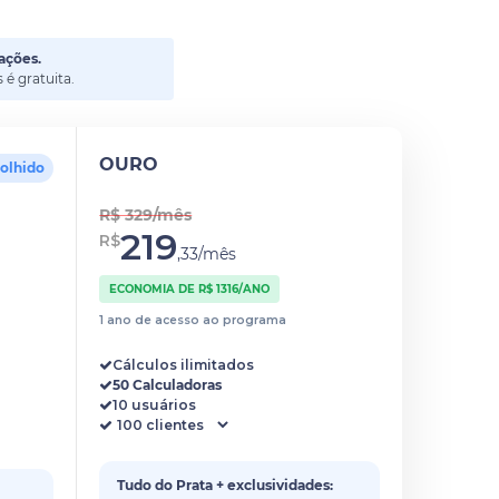
ações.
é gratuita.
OURO
colhido
R$ 329/mês
219
R$
,33/mês
ECONOMIA DE R$ 1316/ANO
1 ano de acesso ao programa
Cálculos ilimitados
50 Calculadoras
10 usuários
Tudo do Prata + exclusividades: