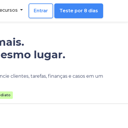
ecursos
Entrar
Teste por 8 dias
mais.
mesmo lugar.
cie clientes, tarefas, finanças e casos em um
diato