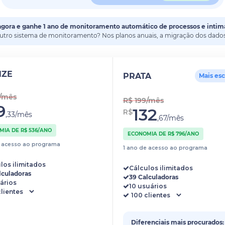
agora e ganhe 1 ano de monitoramento automático de processos e intim
outro sistema de monitoramento? Nos planos anuais, a migração dos dados 
NZE
PRATA
Mais es
4/mês
R$ 199/mês
9
132
R$
,33/mês
,67/mês
IA DE R$ 536/ANO
ECONOMIA DE R$ 796/ANO
e acesso ao programa
1 ano de acesso ao programa
los ilimitados
Cálculos ilimitados
lculadoras
39 Calculadoras
ários
10 usuários
Diferenciais mais procurados: