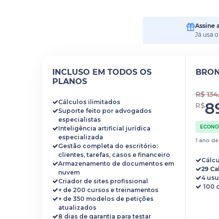
Assine 
Já usa 
INCLUSO EM TODOS OS
BRO
PLANOS
R$ 13
Cálculos ilimitados
8
R$
Suporte feito por advogados
especialistas
ECONOM
Inteligência artificial jurídica
especializada
1 ano d
Gestão completa do escritório:
clientes, tarefas, casos e financeiro
Cálcu
Armazenamento de documentos em
29 Ca
nuvem
4 usu
Criador de sites profissional
+ de 200 cursos e treinamentos
+ de 350 modelos de petições
atualizados
8 dias de garantia para testar