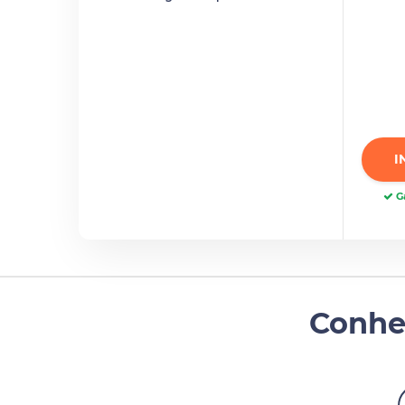
I
Ga
Conhe