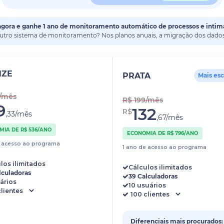
agora e ganhe 1 ano de monitoramento automático de processos e intim
outro sistema de monitoramento? Nos planos anuais, a migração dos dados 
NZE
PRATA
Mais es
4/mês
R$ 199/mês
9
132
R$
,33/mês
,67/mês
IA DE R$ 536/ANO
ECONOMIA DE R$ 796/ANO
e acesso ao programa
1 ano de acesso ao programa
los ilimitados
Cálculos ilimitados
lculadoras
39 Calculadoras
ários
10 usuários
Diferenciais mais procurados: