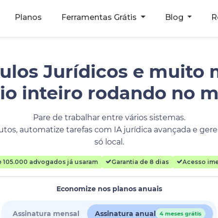
Planos
Ferramentas Grátis
Blog
R
ulos Jurídicos e muito 
rio inteiro rodando no 
Pare de trabalhar entre vários sistemas.
tos, automatize tarefas com IA jurídica avançada e geren
só local.
e 105.000 advogados já usaram
Garantia de 8 dias
Acesso ime
Economize nos planos anuais
Assinatura mensal
Assinatura anual
4 meses grátis