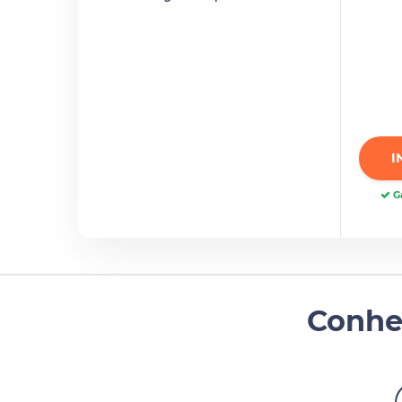
I
Ga
Conhe