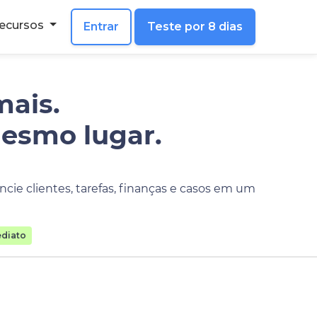
ecursos
Entrar
Teste por 8 dias
mais.
mesmo lugar.
cie clientes, tarefas, finanças e casos em um
diato