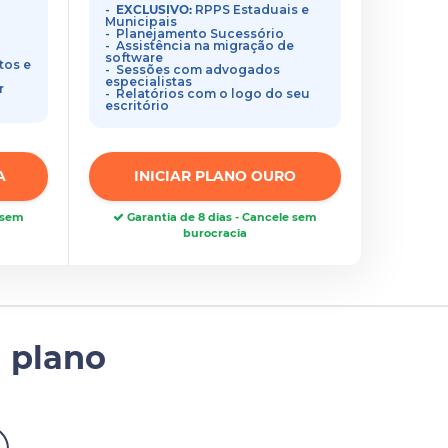
EXCLUSIVO:
RPPS Estaduais e
Municipais
Planejamento Sucessório
Assistência na migração de
software
tos e
Sessões com advogados
especialistas
r
Relatórios com o logo do seu
escritório
A
INICIAR PLANO OURO
e sem
Garantia de 8 dias - Cancele sem
burocracia
 plano