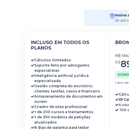
Assine 
Já usa 
INCLUSO EM TODOS OS
BRO
PLANOS
R$ 13
Cálculos ilimitados
8
R$
Suporte feito por advogados
especialistas
ECONOM
Inteligência artificial jurídica
especializada
1 ano d
Gestão completa do escritório:
clientes, tarefas, casos e financeiro
Cálcu
Armazenamento de documentos em
29 Ca
nuvem
4 usu
Criador de sites profissional
+ de 200 cursos e treinamentos
+ de 350 modelos de petições
atualizados
8 dias de garantia para testar