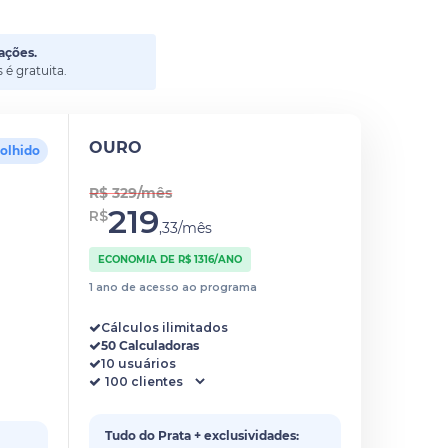
ações.
é gratuita.
OURO
colhido
R$ 329/mês
219
R$
,33/mês
ECONOMIA DE R$ 1316/ANO
1 ano de acesso ao programa
Cálculos ilimitados
50 Calculadoras
10 usuários
Tudo do Prata + exclusividades: