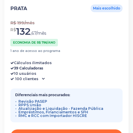
PRATA
Mais escolhido
R$ 199/mês
132
R$
,67/mês
ECONOMIA DE R$ 796/ANO
1 ano de acesso ao programa
Cálculos ilimitados
39 Calculadoras
10 usuários
Diferenciais mais procurados:
Revisão PASEP
RPPS União
Atualização e Liquidação - Fazenda Pública
Empréstimos, Financiamentos e SFH
RMC e RCC com Importador HISCRE