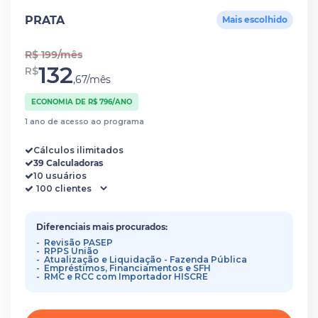
PRATA
Mais escolhido
R$ 199/mês
132
R$
,67/mês
ECONOMIA DE R$ 796/ANO
1 ano de acesso ao programa
Cálculos ilimitados
39 Calculadoras
10 usuários
Diferenciais mais procurados:
Revisão PASEP
RPPS União
Atualização e Liquidação - Fazenda Pública
Empréstimos, Financiamentos e SFH
RMC e RCC com Importador HISCRE