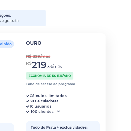
ações.
é gratuita.
OURO
colhido
R$ 329/mês
219
R$
,33/mês
ECONOMIA DE R$ 1316/ANO
1 ano de acesso ao programa
Cálculos ilimitados
50 Calculadoras
10 usuários
Tudo do Prata + exclusividades: