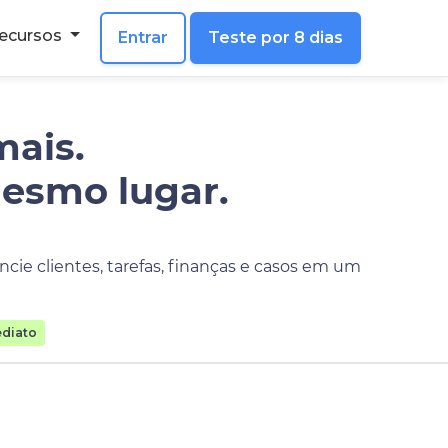
ecursos
Entrar
Teste por 8 dias
mais.
mesmo lugar.
cie clientes, tarefas, finanças e casos em um
diato