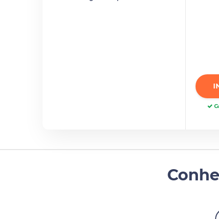
I
Ga
Conhe