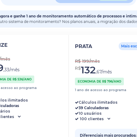
agora e ganhe 1 ano de monitoramento automático de processos e intim
outro sistema de monitoramento? Nos planos anuais, a migração dos dados 
NZE
PRATA
Mais es
4/mês
R$ 199/mês
9
132
R$
,33/mês
,67/mês
IA DE R$ 536/ANO
ECONOMIA DE R$ 796/ANO
e acesso ao programa
1 ano de acesso ao programa
los ilimitados
Cálculos ilimitados
lculadoras
39 Calculadoras
ários
10 usuários
Diferenciais mais procurados: