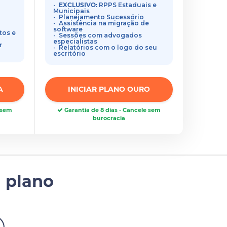
EXCLUSIVO:
RPPS Estaduais e
Municipais
Planejamento Sucessório
Assistência na migração de
software
tos e
Sessões com advogados
especialistas
r
Relatórios com o logo do seu
escritório
A
INICIAR PLANO OURO
e sem
Garantia de 8 dias - Cancele sem
burocracia
 plano