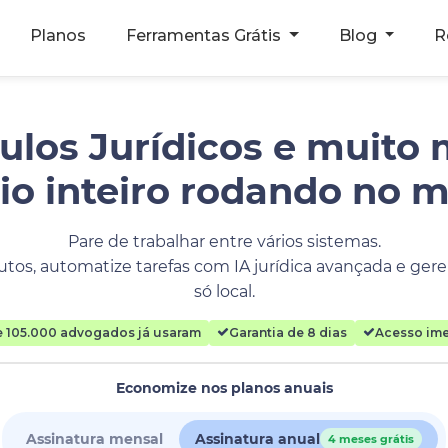
Planos
Ferramentas Grátis
Blog
R
ulos Jurídicos e muito 
rio inteiro rodando no 
Pare de trabalhar entre vários sistemas.
tos, automatize tarefas com IA jurídica avançada e geren
só local.
e 105.000 advogados já usaram
Garantia de 8 dias
Acesso ime
Economize nos planos anuais
Assinatura mensal
Assinatura anual
4 meses grátis