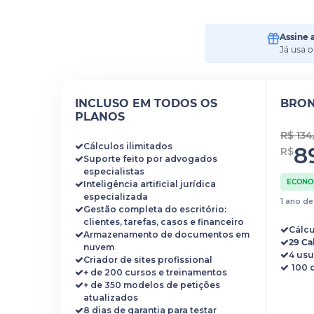
Assine 
Já usa 
INCLUSO EM TODOS OS
BRO
PLANOS
R$ 13
Cálculos ilimitados
8
R$
Suporte feito por advogados
especialistas
ECONOM
Inteligência artificial jurídica
especializada
1 ano d
Gestão completa do escritório:
clientes, tarefas, casos e financeiro
Cálcu
Armazenamento de documentos em
29 Ca
nuvem
4 usu
Criador de sites profissional
+ de 200 cursos e treinamentos
+ de 350 modelos de petições
atualizados
8 dias de garantia para testar