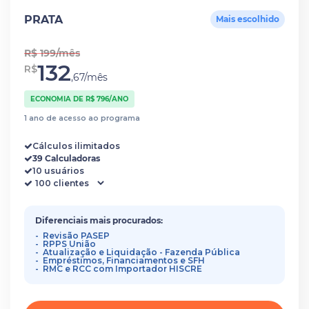
PRATA
Mais escolhido
R$ 199/mês
132
R$
,67/mês
ECONOMIA DE R$ 796/ANO
1 ano de acesso ao programa
Cálculos ilimitados
39 Calculadoras
10 usuários
Diferenciais mais procurados:
Revisão PASEP
RPPS União
Atualização e Liquidação - Fazenda Pública
Empréstimos, Financiamentos e SFH
RMC e RCC com Importador HISCRE