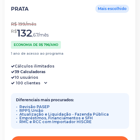
PRATA
Mais escolhido
R$ 199/mês
132
R$
,67/mês
ECONOMIA DE R$ 796/ANO
1 ano de acesso ao programa
Cálculos ilimitados
39 Calculadoras
10 usuários
Diferenciais mais procurados:
Revisão PASEP
RPPS União
Atualização e Liquidação - Fazenda Pública
Empréstimos, Financiamentos e SFH
RMC e RCC com Importador HISCRE