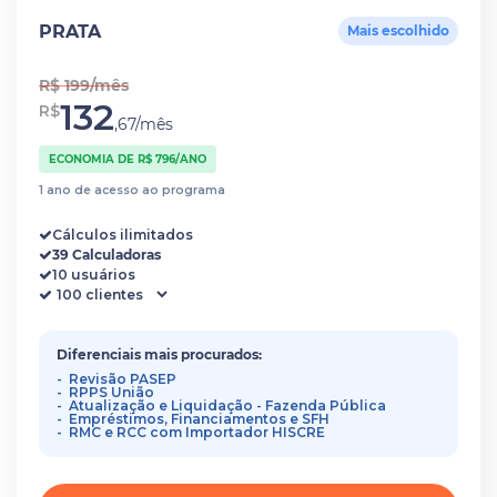
PRATA
Mais escolhido
R$ 199/mês
132
R$
,67/mês
ECONOMIA DE R$ 796/ANO
1 ano de acesso ao programa
Cálculos ilimitados
39 Calculadoras
10 usuários
Diferenciais mais procurados:
Revisão PASEP
RPPS União
Atualização e Liquidação - Fazenda Pública
Empréstimos, Financiamentos e SFH
RMC e RCC com Importador HISCRE