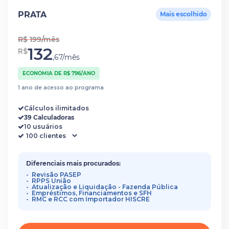
PRATA
Mais escolhido
R$ 199/mês
132
R$
,67/mês
ECONOMIA DE R$ 796/ANO
1 ano de acesso ao programa
Cálculos ilimitados
39 Calculadoras
10 usuários
Diferenciais mais procurados:
Revisão PASEP
RPPS União
Atualização e Liquidação - Fazenda Pública
Empréstimos, Financiamentos e SFH
RMC e RCC com Importador HISCRE