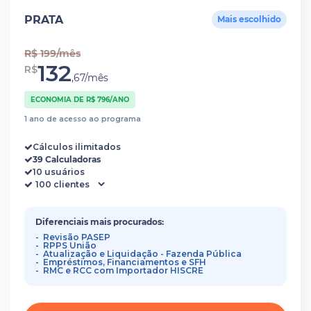
PRATA
Mais escolhido
R$ 199/mês
132
R$
,67/mês
ECONOMIA DE R$ 796/ANO
1 ano de acesso ao programa
Cálculos ilimitados
39 Calculadoras
10 usuários
Diferenciais mais procurados:
Revisão PASEP
RPPS União
Atualização e Liquidação - Fazenda Pública
Empréstimos, Financiamentos e SFH
RMC e RCC com Importador HISCRE