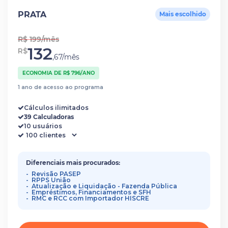
PRATA
Mais escolhido
R$ 199/mês
132
R$
,67/mês
ECONOMIA DE R$ 796/ANO
1 ano de acesso ao programa
Cálculos ilimitados
39 Calculadoras
10 usuários
Diferenciais mais procurados:
Revisão PASEP
RPPS União
Atualização e Liquidação - Fazenda Pública
Empréstimos, Financiamentos e SFH
RMC e RCC com Importador HISCRE