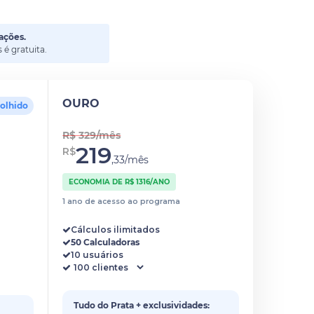
ações.
é gratuita.
OURO
colhido
R$ 329/mês
219
R$
,33/mês
ECONOMIA DE R$ 1316/ANO
1 ano de acesso ao programa
Cálculos ilimitados
50 Calculadoras
10 usuários
Tudo do Prata + exclusividades: