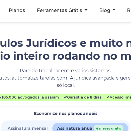
Planos
Ferramentas Grátis
Blog
R
ulos Jurídicos e muito 
rio inteiro rodando no 
Pare de trabalhar entre vários sistemas.
tos, automatize tarefas com IA jurídica avançada e geren
só local.
e 105.000 advogados já usaram
Garantia de 8 dias
Acesso ime
Economize nos planos anuais
Assinatura mensal
Assinatura anual
4 meses grátis