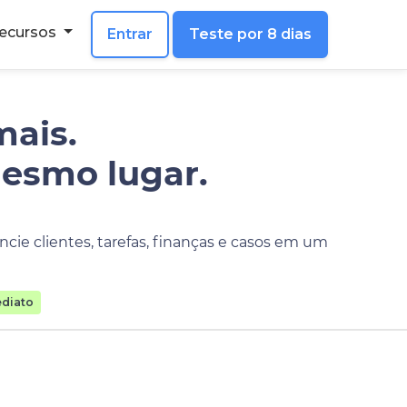
ecursos
Entrar
Teste por 8 dias
mais.
mesmo lugar.
cie clientes, tarefas, finanças e casos em um
diato