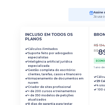
Assine 
Já usa 
INCLUSO EM TODOS OS
BRO
PLANOS
R$ 13
Cálculos ilimitados
8
R$
Suporte feito por advogados
especialistas
ECONOM
Inteligência artificial jurídica
especializada
1 ano d
Gestão completa do escritório:
clientes, tarefas, casos e financeiro
Cálcu
Armazenamento de documentos em
29 Ca
nuvem
4 usu
Criador de sites profissional
+ de 200 cursos e treinamentos
+ de 350 modelos de petições
atualizados
8 dias de garantia para testar