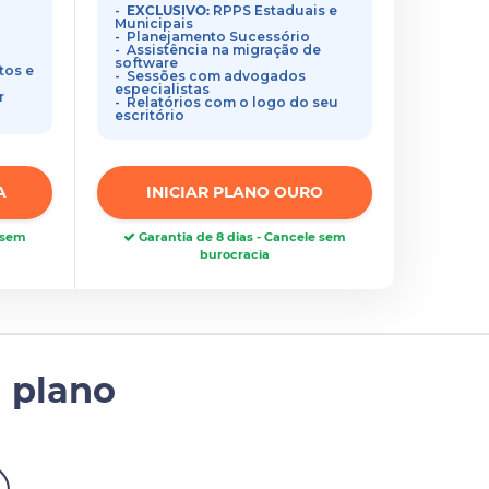
EXCLUSIVO:
RPPS Estaduais e
Municipais
Planejamento Sucessório
Assistência na migração de
software
tos e
Sessões com advogados
especialistas
r
Relatórios com o logo do seu
escritório
A
INICIAR PLANO OURO
e sem
Garantia de 8 dias - Cancele sem
burocracia
 plano