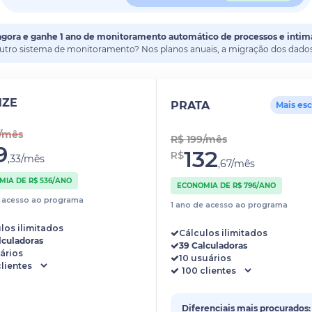
agora e ganhe 1 ano de monitoramento automático de processos e intim
outro sistema de monitoramento? Nos planos anuais, a migração dos dados 
NZE
PRATA
Mais es
4/mês
R$ 199/mês
9
132
R$
,33/mês
,67/mês
IA DE R$ 536/ANO
ECONOMIA DE R$ 796/ANO
e acesso ao programa
1 ano de acesso ao programa
los ilimitados
Cálculos ilimitados
lculadoras
39 Calculadoras
ários
10 usuários
Diferenciais mais procurados: