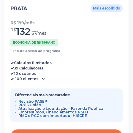
PRATA
Mais escolhido
R$ 199/mês
132
R$
,67/mês
ECONOMIA DE R$ 796/ANO
1 ano de acesso ao programa
Cálculos ilimitados
39 Calculadoras
10 usuários
Diferenciais mais procurados:
Revisão PASEP
RPPS União
Atualização e Liquidação - Fazenda Pública
Empréstimos, Financiamentos e SFH
RMC e RCC com Importador HISCRE