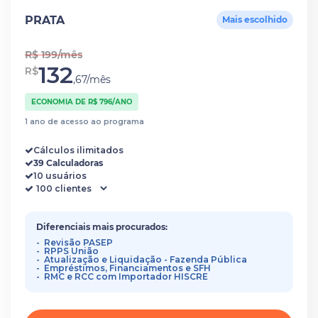
PRATA
Mais escolhido
R$ 199/mês
132
R$
,67/mês
ECONOMIA DE R$ 796/ANO
1 ano de acesso ao programa
Cálculos ilimitados
39 Calculadoras
10 usuários
Diferenciais mais procurados:
Revisão PASEP
RPPS União
Atualização e Liquidação - Fazenda Pública
Empréstimos, Financiamentos e SFH
RMC e RCC com Importador HISCRE