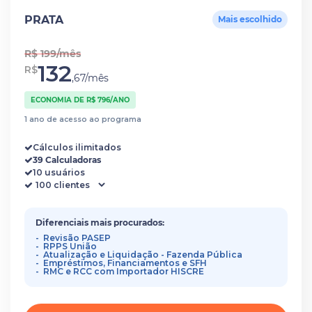
PRATA
Mais escolhido
R$ 199/mês
132
R$
,67/mês
ECONOMIA DE R$ 796/ANO
1 ano de acesso ao programa
Cálculos ilimitados
39 Calculadoras
10 usuários
Diferenciais mais procurados:
Revisão PASEP
RPPS União
Atualização e Liquidação - Fazenda Pública
Empréstimos, Financiamentos e SFH
RMC e RCC com Importador HISCRE