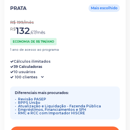
PRATA
Mais escolhido
R$ 199/mês
132
R$
,67/mês
ECONOMIA DE R$ 796/ANO
1 ano de acesso ao programa
Cálculos ilimitados
39 Calculadoras
10 usuários
Diferenciais mais procurados:
Revisão PASEP
RPPS União
Atualização e Liquidação - Fazenda Pública
Empréstimos, Financiamentos e SFH
RMC e RCC com Importador HISCRE