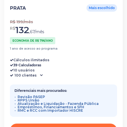
PRATA
Mais escolhido
R$ 199/mês
132
R$
,67/mês
ECONOMIA DE R$ 796/ANO
1 ano de acesso ao programa
Cálculos ilimitados
39 Calculadoras
10 usuários
Diferenciais mais procurados:
Revisão PASEP
RPPS União
Atualização e Liquidação - Fazenda Pública
Empréstimos, Financiamentos e SFH
RMC e RCC com Importador HISCRE