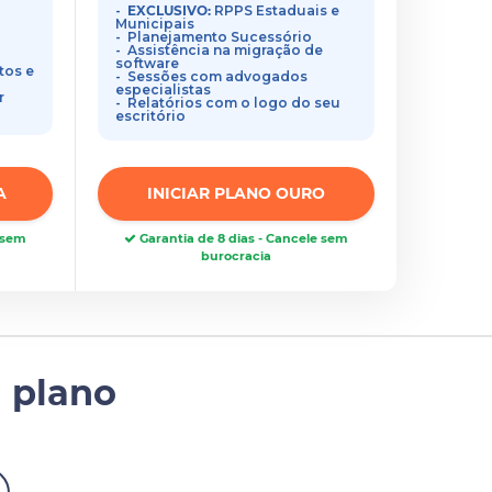
EXCLUSIVO:
RPPS Estaduais e
Municipais
Planejamento Sucessório
Assistência na migração de
software
tos e
Sessões com advogados
especialistas
r
Relatórios com o logo do seu
escritório
A
INICIAR PLANO OURO
e sem
Garantia de 8 dias - Cancele sem
burocracia
 plano