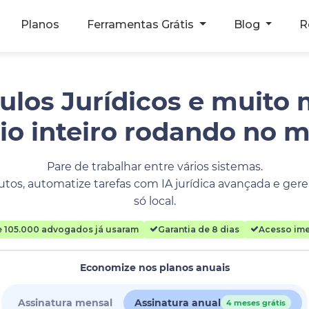
Planos
Ferramentas Grátis
Blog
R
ulos Jurídicos e muito 
rio inteiro rodando no 
Pare de trabalhar entre vários sistemas.
tos, automatize tarefas com IA jurídica avançada e geren
só local.
e 105.000 advogados já usaram
Garantia de 8 dias
Acesso ime
Economize nos planos anuais
Assinatura mensal
Assinatura anual
4 meses grátis