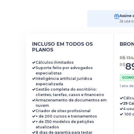
Assine 
Já usa 
INCLUSO EM TODOS OS
BRO
PLANOS
R$ 13
Cálculos ilimitados
8
R$
Suporte feito por advogados
especialistas
ECONOM
Inteligência artificial jurídica
especializada
1 ano d
Gestão completa do escritório:
clientes, tarefas, casos e financeiro
Cálcu
Armazenamento de documentos em
29 Ca
nuvem
4 usu
Criador de sites profissional
+ de 200 cursos e treinamentos
+ de 350 modelos de petições
atualizados
8 dias de garantia para testar