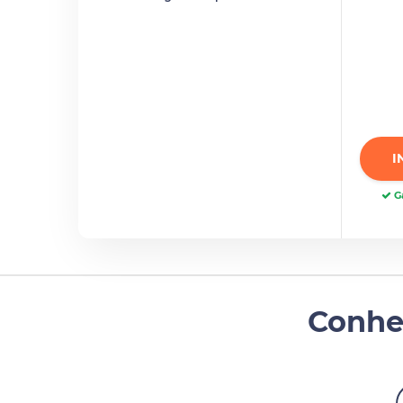
I
Ga
Conhe