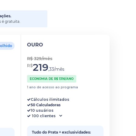
ações.
é gratuita.
OURO
colhido
R$ 329/mês
219
R$
,33/mês
ECONOMIA DE R$ 1316/ANO
1 ano de acesso ao programa
Cálculos ilimitados
50 Calculadoras
10 usuários
Tudo do Prata + exclusividades: