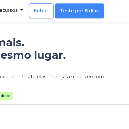
ecursos
Entrar
Teste por 8 dias
mais.
mesmo lugar.
cie clientes, tarefas, finanças e casos em um
diato