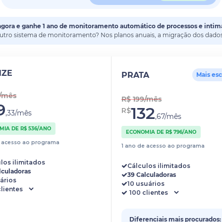
agora e ganhe 1 ano de monitoramento automático de processos e intim
outro sistema de monitoramento? Nos planos anuais, a migração dos dados 
NZE
PRATA
Mais es
4/mês
R$ 199/mês
9
132
R$
,33/mês
,67/mês
IA DE R$ 536/ANO
ECONOMIA DE R$ 796/ANO
e acesso ao programa
1 ano de acesso ao programa
los ilimitados
Cálculos ilimitados
lculadoras
39 Calculadoras
ários
10 usuários
Diferenciais mais procurados: