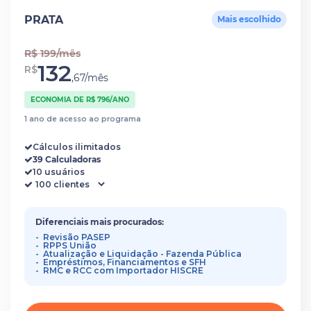
PRATA
Mais escolhido
R$ 199/mês
132
R$
,67/mês
ECONOMIA DE R$ 796/ANO
1 ano de acesso ao programa
Cálculos ilimitados
39 Calculadoras
10 usuários
Diferenciais mais procurados:
Revisão PASEP
RPPS União
Atualização e Liquidação - Fazenda Pública
Empréstimos, Financiamentos e SFH
RMC e RCC com Importador HISCRE