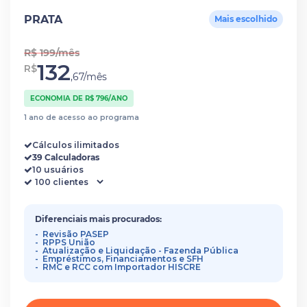
PRATA
Mais escolhido
R$ 199/mês
132
R$
,67/mês
ECONOMIA DE R$ 796/ANO
1 ano de acesso ao programa
Cálculos ilimitados
39 Calculadoras
10 usuários
Diferenciais mais procurados:
Revisão PASEP
RPPS União
Atualização e Liquidação - Fazenda Pública
Empréstimos, Financiamentos e SFH
RMC e RCC com Importador HISCRE