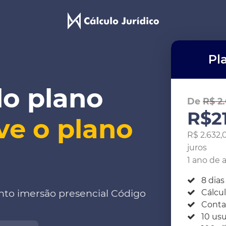
Pl
lo plano
De
R$
2
R$
2
ve o plano
R$
2.632,
juros
1 ano de 
8 dias
ento imersão presencial Código
Cálcu
Contat
10 usu