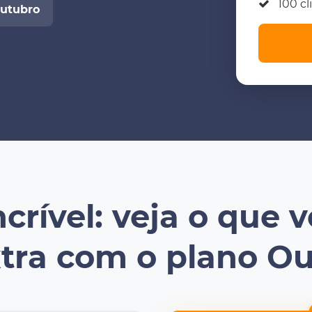
100 cl
outubro
crível: veja o que
tra com o plano O