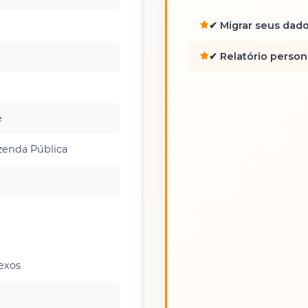
✔ Migrar seus dado
✔ Relatório person
e
azenda Pública
lexos