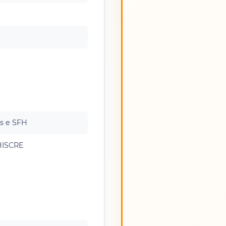
s e SFH
HISCRE