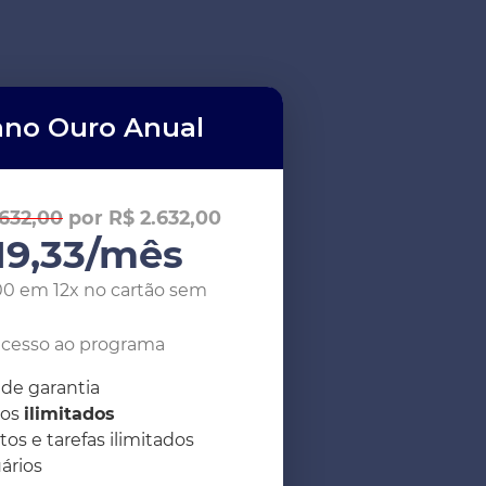
ano Ouro Anual
.632,00
por R$
2.632,00
19,33
/mês
00
em 12x no cartão sem
acesso ao programa
 de garantia
los
ilimitados
os e tarefas ilimitados
ários