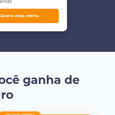
ientes
Quero essa oferta
 você ganha de
uro