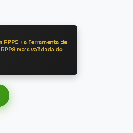
 RPPS + a Ferramenta de
 RPPS mais validada do