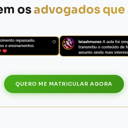
zem os
advogados que 
QUERO ME MATRICULAR AGORA