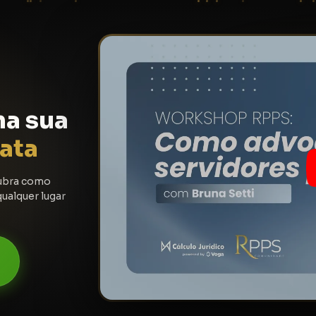
a
na sua
ata
cubra como
ualquer lugar