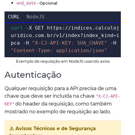
end_date
- Opcional
CURL
NodeJS
curl
-X GET https://indices.calculoj
uridico.com.br/v1/index?index_kind=i
pca -H
"X-CJ-API-KEY: SUA_CHAVE"
-H
"Content-Type: application/json"
Exemplo de requisição em NodeJS usando axios
Autenticação
Qualquer requisição para a API precisa de uma
chave que deve ser incluída na chave
"X-CJ-API-
do header da requisição, como também
KEY"
mostrado no exemplo de requisição ao lado.
⚠️ Avisos Técnicos e de Segurança