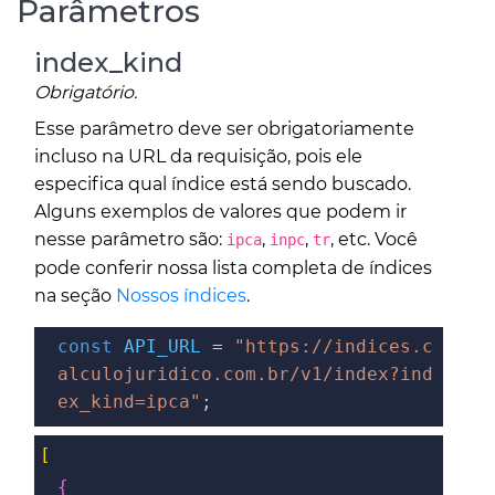
Parâmetros
index_kind
Obrigatório.
Esse parâmetro deve ser obrigatoriamente
incluso na URL da requisição, pois ele
especifica qual índice está sendo buscado.
Alguns exemplos de valores que podem ir
nesse parâmetro são:
,
,
, etc. Você
ipca
inpc
tr
pode conferir nossa lista completa de índices
na seção
Nossos índices
.
const
API_URL
=
"https://indices.c
alculojuridico.com.br/v1/index?ind
ex_kind=ipca"
;
[
{