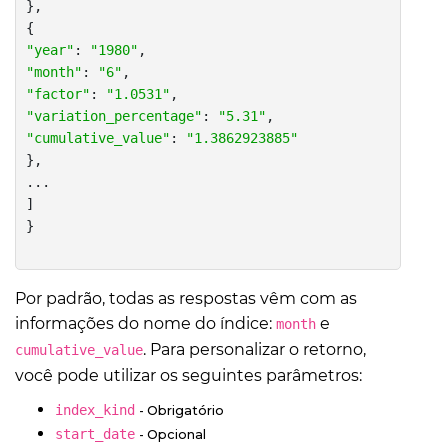
},

"year"
: 
"1980"
"month"
: 
"6"
"factor"
: 
"1.0531"
"variation_percentage"
: 
"5.31"
"cumulative_value"
: 
"1.3862923885"
},

...

]

Por padrão, todas as respostas vêm com as
informações do nome do índice:
e
month
. Para personalizar o retorno,
cumulative_value
você pode utilizar os seguintes parâmetros:
index_kind
- Obrigatório
start_date
- Opcional