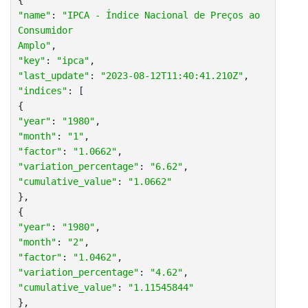
"name"
: 
"IPCA - Índice Nacional de Preços ao 
Consumidor

Amplo"
"key"
: 
"ipca"
"last_update"
: 
"2023-08-12T11:40:41.210Z"
"indices"
: [

"year"
: 
"1980"
"month"
: 
"1"
"factor"
: 
"1.0662"
"variation_percentage"
: 
"6.62"
"cumulative_value"
: 
"1.0662"
},

"year"
: 
"1980"
"month"
: 
"2"
"factor"
: 
"1.0462"
"variation_percentage"
: 
"4.62"
"cumulative_value"
: 
"1.11545844"
},
