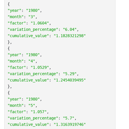
"year"
: 
"1980"
"month"
: 
"3"
"factor"
: 
"1.0604"
"variation_percentage"
: 
"6.04"
"cumulative_value"
: 
"1.1828321298"
},

"year"
: 
"1980"
"month"
: 
"4"
"factor"
: 
"1.0529"
"variation_percentage"
: 
"5.29"
"cumulative_value"
: 
"1.2454039495"
},

"year"
: 
"1980"
"month"
: 
"5"
"factor"
: 
"1.057"
"variation_percentage"
: 
"5.7"
"cumulative_value"
: 
"1.3163919746"