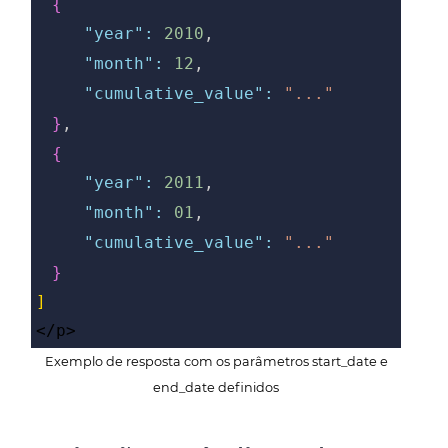
{
"year":
2010
,
"month":
12
,
"cumulative_value":
"..."
}
,
{
"year":
2011
,
"month":
01
,
"cumulative_value":
"..."
}
]
</p>
Exemplo de resposta com os parâmetros start_date e
end_date definidos