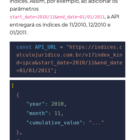
índices. Assim, por exemplo, ao adicionar os
parâmetros
, a API
start_date=2010/11&end_date=01/01/2011
entregará os índices de 11/2010, 12/2010 e
01/2011.
const
API_URL
=
"https://indices.c
alculojuridico.com.br/v1?index_kin
d=ipca&start_date=2010/11&end_date
=01/01/2011"
;
[
{
"year":
2010
,
"month":
11
,
"cumulative_value":
"..."
}
,