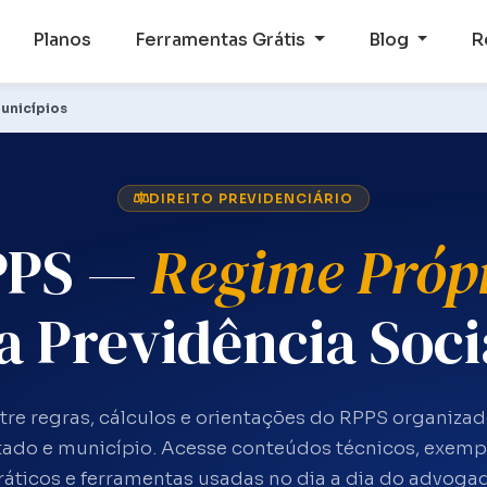
Planos
Ferramentas Grátis
Blog
R
unicípios
DIREITO PREVIDENCIÁRIO
PPS —
Regime Próp
a Previdência Soci
re regras, cálculos e orientações do RPPS organiza
tado e município. Acesse conteúdos técnicos, exemp
ráticos e ferramentas usadas no dia a dia do advoga