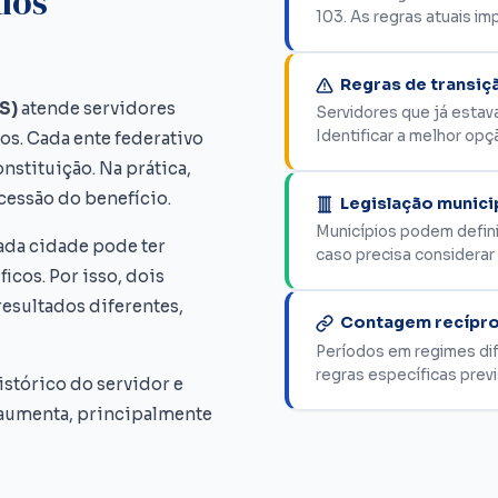
dos
103. As regras atuais i
Regras de transiç
S)
atende servidores
Servidores que já estav
Identificar a melhor opç
os. Cada ente federativo
nstituição. Na prática,
cessão do benefício.
Legislação munici
Municípios podem definir
ada cidade pode ter
caso precisa considerar 
ficos. Por isso, dois
esultados diferentes,
Contagem recípro
Períodos em regimes d
regras específicas previ
histórico do servidor e
o aumenta, principalmente