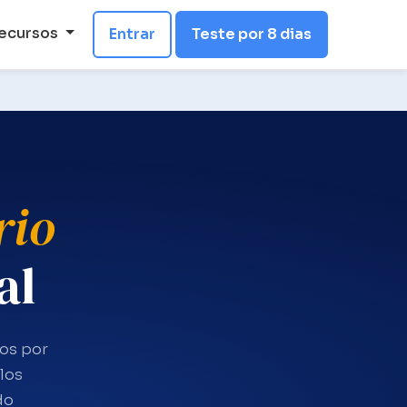
ecursos
Entrar
Teste por 8 dias
rio
al
dos por
los
do