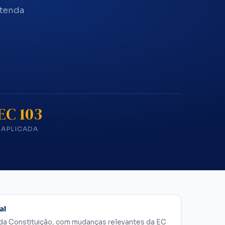
ntenda
EC 103
APLICADA
al
 da Constituição, com mudanças relevantes da EC