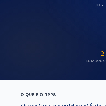
previ
2
ESTADOS 
O QUE É O RPPS