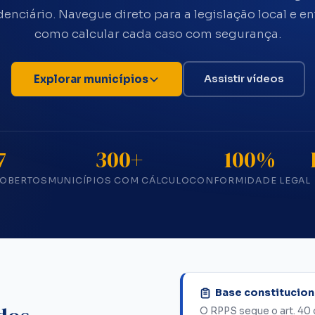
denciário. Navegue direto para a legislação local e e
como calcular cada caso com segurança.
Explorar municípios
Assistir vídeos
7
300+
100%
COBERTOS
MUNICÍPIOS COM CÁLCULO
CONFORMIDADE LEGAL
Base constitucion
O RPPS segue o art. 40