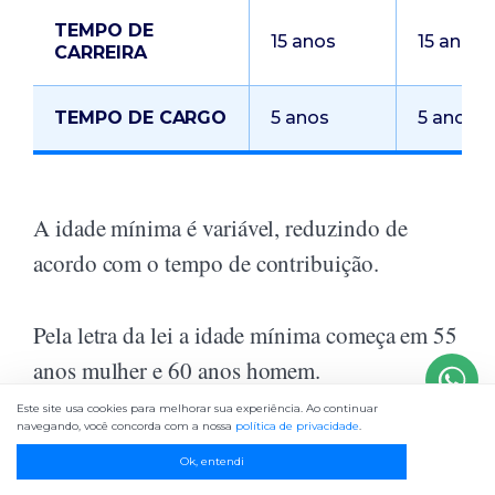
TEMPO DE
15 anos
15 anos
CARREIRA
TEMPO DE CARGO
5 anos
5 anos
A idade mínima é variável, reduzindo de
acordo com o tempo de contribuição.
Pela letra da lei a idade mínima começa em 55
anos mulher e 60 anos homem.
Este site usa cookies para melhorar sua experiência. Ao continuar
navegando, você concorda com a nossa
política de privacidade
.
A cada ano de contribuição acima do mínimo
Ok, entendi
(30 / 35 anos, mulher/homem), é reduzida a