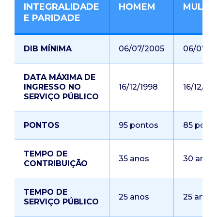
INTEGRALIDADE
HOMEM
MULHE
E PARIDADE
DIB MÍNIMA
06/07/2005
06/07/2
DATA MÁXIMA DE
INGRESSO NO
16/12/1998
16/12/19
SERVIÇO PÚBLICO
PONTOS
95 pontos
85 pont
TEMPO DE
35 anos
30 anos
CONTRIBUIÇÃO
TEMPO DE
25 anos
25 anos
SERVIÇO PÚBLICO