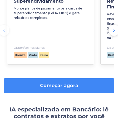
Superendividamento
Revi
Fina
Monte planos de pagamento para casos de
superendividamento (Lei 14.181/21) e gere
Revise
relatórios completos.
encarg
financ
SFH e 
imobili
na Tax
Disponível nos planos:
Disponí
Bronze
Prata
Ouro
Prata
Começar agora
IA especializada em Bancário:
lê
contratos e extratos por você