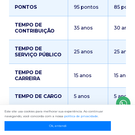
PONTOS
95 pontos
85 pont
TEMPO DE
35 anos
30 anos
CONTRIBUIÇÃO
TEMPO DE
25 anos
25 anos
SERVIÇO PÚBLICO
TEMPO DE
15 anos
15 anos
CARREIRA
TEMPO DE CARGO
5 anos
5 anos
Este site usa cookies para melhorar sua experiência. Ao continuar
navegando, você concorda com a nossa
política de privacidade
.
A idade mínima é variável, reduzindo de
Ok, entendi