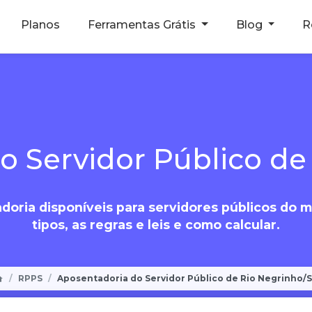
Planos
Ferramentas Grátis
Blog
R
o Servidor Público de
doria disponíveis para servidores públicos do 
tipos, as regras e leis e como calcular.
RPPS
Aposentadoria do Servidor Público de Rio Negrinho/