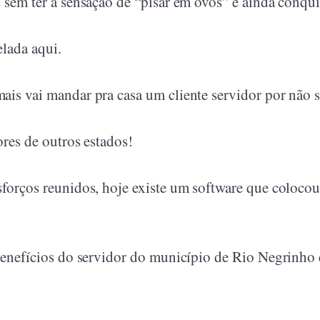
 sem ter a sensação de “pisar em ovos” e ainda conqui
elada aqui.
ais vai mandar pra casa um cliente servidor por não 
ores de outros estados!
forços reunidos, hoje existe um software que colocou 
 benefícios do servidor do município de Rio Negrinho 