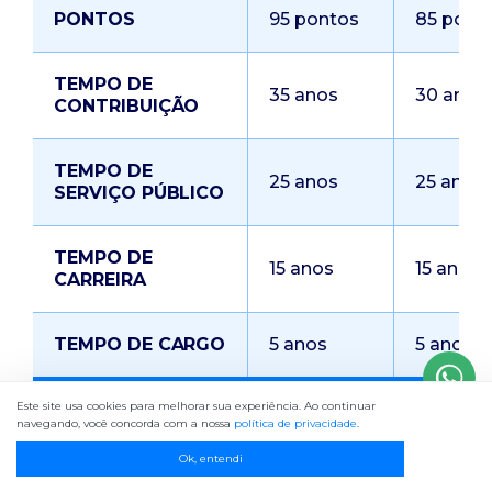
PONTOS
95 pontos
85 pont
TEMPO DE
35 anos
30 anos
CONTRIBUIÇÃO
TEMPO DE
25 anos
25 anos
SERVIÇO PÚBLICO
TEMPO DE
15 anos
15 anos
CARREIRA
TEMPO DE CARGO
5 anos
5 anos
Este site usa cookies para melhorar sua experiência. Ao continuar
navegando, você concorda com a nossa
política de privacidade
.
A idade mínima é variável, reduzindo de
Ok, entendi
acordo com o tempo de contribuição.