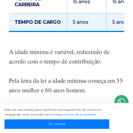
15 anos
15 anos
CARREIRA
TEMPO DE CARGO
5 anos
5 anos
A idade mínima é variável, reduzindo de
acordo com o tempo de contribuição.
Pela letra da lei a idade mínima começa em 55
anos mulher e 60 anos homem.
A cada ano de contribuição acima do mínimo
Este site usa cookies para melhorar sua experiência. Ao continuar
navegando, você concorda com a nossa
política de privacidade
.
(30 / 35 anos, mulher/homem), é reduzida a
Ok, entendi
idade mínima (55 / 60 anos, mulher/homem)