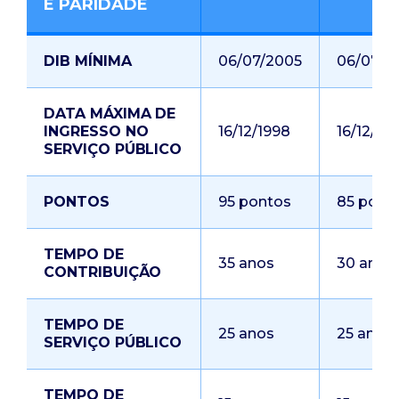
E PARIDADE
DIB MÍNIMA
06/07/2005
06/07/2
DATA MÁXIMA DE
INGRESSO NO
16/12/1998
16/12/19
SERVIÇO PÚBLICO
PONTOS
95 pontos
85 pont
TEMPO DE
35 anos
30 anos
CONTRIBUIÇÃO
TEMPO DE
25 anos
25 anos
SERVIÇO PÚBLICO
TEMPO DE