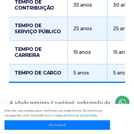
TEMPO DE
35 anos
30 anos
CONTRIBUIÇÃO
TEMPO DE
25 anos
25 anos
SERVIÇO PÚBLICO
TEMPO DE
15 anos
15 anos
CARREIRA
TEMPO DE CARGO
5 anos
5 anos
A idade mínima é variável, reduzindo de
acordo com o tempo de contribuição.
Este site usa cookies para melhorar sua experiência. Ao continuar
navegando, você concorda com a nossa
política de privacidade
.
Ok, entendi
Pela letra da lei a idade mínima começa em 55