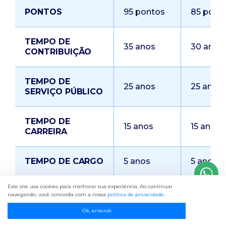
PONTOS
95 pontos
85 pont
TEMPO DE
35 anos
30 anos
CONTRIBUIÇÃO
TEMPO DE
25 anos
25 anos
SERVIÇO PÚBLICO
TEMPO DE
15 anos
15 anos
CARREIRA
TEMPO DE CARGO
5 anos
5 anos
Este site usa cookies para melhorar sua experiência. Ao continuar
navegando, você concorda com a nossa
política de privacidade
.
A idade mínima é variável, reduzindo de
Ok, entendi