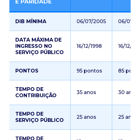
E PARIDADE
DIB MÍNIMA
06/07/2005
06/07/2
DATA MÁXIMA DE
INGRESSO NO
16/12/1998
16/12/19
SERVIÇO PÚBLICO
PONTOS
95 pontos
85 pont
TEMPO DE
35 anos
30 anos
CONTRIBUIÇÃO
TEMPO DE
25 anos
25 anos
SERVIÇO PÚBLICO
TEMPO DE