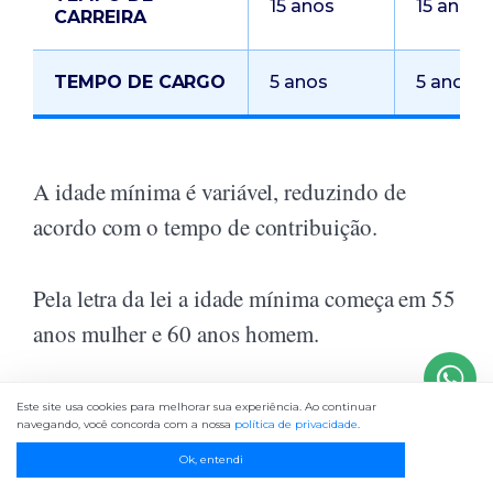
15 anos
15 anos
CARREIRA
TEMPO DE CARGO
5 anos
5 anos
A idade mínima é variável, reduzindo de
acordo com o tempo de contribuição.
Pela letra da lei a idade mínima começa em 55
anos mulher e 60 anos homem.
A cada ano de contribuição acima do mínimo
Este site usa cookies para melhorar sua experiência. Ao continuar
navegando, você concorda com a nossa
política de privacidade
.
(30 / 35 anos, mulher/homem), é reduzida a
Ok, entendi
idade mínima (55 / 60 anos, mulher/homem)