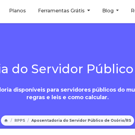
Planos
Ferramentas Grátis
Blog
R
a do Servidor Público
oria disponíveis para servidores públicos do mun
regras e leis e como calcular.
RPPS
Aposentadoria do Servidor Público de Osório/RS