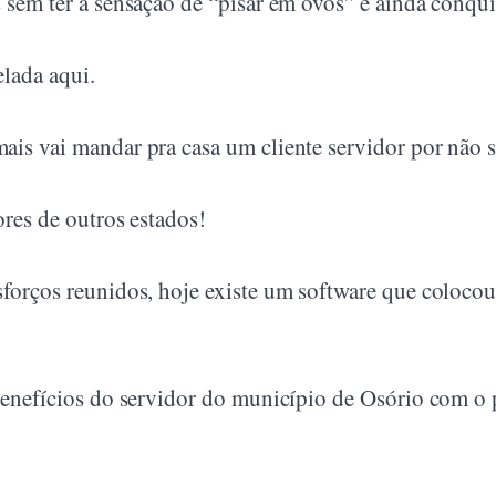
 sem ter a sensação de “pisar em ovos” e ainda conqui
elada aqui.
ais vai mandar pra casa um cliente servidor por não 
ores de outros estados!
forços reunidos, hoje existe um software que colocou 
 benefícios do servidor do município de Osório com o p