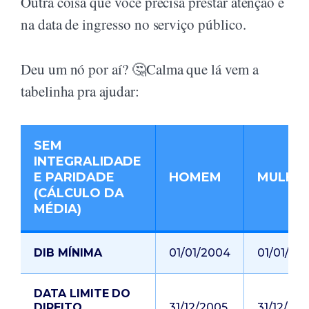
Outra coisa que você precisa prestar atenção é
na data de ingresso no serviço público.
Deu um nó por aí? 🤔Calma que lá vem a
tabelinha pra ajudar:
SEM
INTEGRALIDADE
E PARIDADE
HOMEM
MULHE
(CÁLCULO DA
MÉDIA)
DIB MÍNIMA
01/01/2004
01/01/20
DATA LIMITE DO
DIREITO
31/12/2005
31/12/20