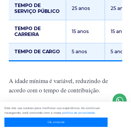
TEMPO DE
25 anos
25 anos
SERVIÇO PÚBLICO
TEMPO DE
15 anos
15 anos
CARREIRA
TEMPO DE CARGO
5 anos
5 anos
A idade mínima é variável, reduzindo de
acordo com o tempo de contribuição.
Pela letra da lei a idade mínima começa em 55
Este site usa cookies para melhorar sua experiência. Ao continuar
navegando, você concorda com a nossa
política de privacidade
.
anos mulher e 60 anos homem.
Ok, entendi