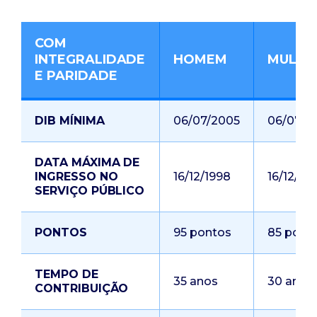
COM
INTEGRALIDADE
HOMEM
MULHE
E PARIDADE
DIB MÍNIMA
06/07/2005
06/07/2
DATA MÁXIMA DE
INGRESSO NO
16/12/1998
16/12/19
SERVIÇO PÚBLICO
PONTOS
95 pontos
85 pont
TEMPO DE
35 anos
30 anos
CONTRIBUIÇÃO