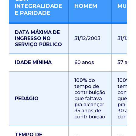
INTEGRALIDADE
HOMEM
MULH
E PARIDADE
DATA MÁXIMA DE
INGRESSO NO
31/12/2003
31/12/2
SERVIÇO PÚBLICO
IDADE MÍNIMA
60 anos
57 ano
100% do
100% d
tempo de
tempo 
contribuição
contrib
PEDÁGIO
que faltava
que fal
pra alcançar
pra alc
35 anos de
30 ano
contribuição
contrib
TEMPO DE