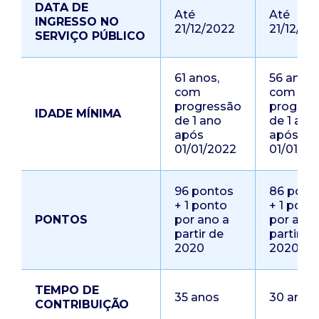
DATA DE
Até
Até
INGRESSO NO
21/12/2022
21/12/20
SERVIÇO PÚBLICO
61 anos,
56 anos,
com
com
progressão
progres
IDADE MÍNIMA
de 1 ano
de 1 ano
após
após
01/01/2022
01/01/20
96 pontos
86 pont
+ 1 ponto
+ 1 pont
PONTOS
por ano a
por ano 
partir de
partir de
2020
2020
TEMPO DE
35 anos
30 anos
CONTRIBUIÇÃO