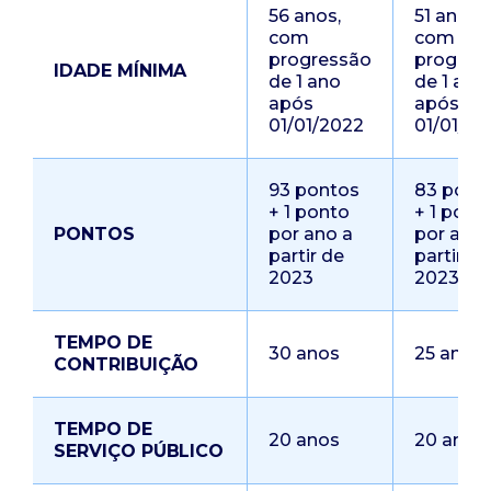
56 anos,
51 anos,
com
com
progressão
progres
IDADE MÍNIMA
de 1 ano
de 1 ano
após
após
01/01/2022
01/01/20
93 pontos
83 pont
+ 1 ponto
+ 1 pont
PONTOS
por ano a
por ano 
partir de
partir de
2023
2023
TEMPO DE
30 anos
25 anos
CONTRIBUIÇÃO
TEMPO DE
20 anos
20 anos
SERVIÇO PÚBLICO