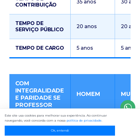
35 anos
30 ano
CONTRIBUIÇÃO
TEMPO DE
20 anos
20 ano
SERVIÇO PÚBLICO
TEMPO DE CARGO
5 anos
5 anos
COM
INTEGRALIDADE
HOMEM
MULH
E PARIDADE SE
PROFESSOR
Este site usa cookies para melhorar sua experiência. Ao continuar
navegando, você concorda com a nossa
política de privacidade
.
DATA MÁXIMA DE
INGRESSO NO
31/12/2003
31/12/2
Ok, entendi
SERVIÇO PÚBLICO