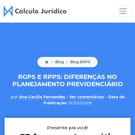
Blog
Blog RPPS
RGPS E RPPS: DIFERENÇAS NO
PLANEJAMENTO PREVIDENCIÁRIO
por
Ana Cecília Fernandes
-
Ver comentários
-
Data de
Publicação:
12/02/2026
Presente pra você!