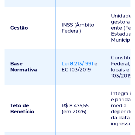
Unidade
gestora d
INSS (Âmbito
Gestão
ente (Fede
Federal)
Estadual 
Municipal
Constitui
Base
Lei 8.213/1991
e
Federal, L
Normativa
EC 103/2019
locais e E
103/2019
Integrali
e paridad
Teto de
R$ 8.475,55
média
Benefício
(em 2026)
depende
da data d
ingresso