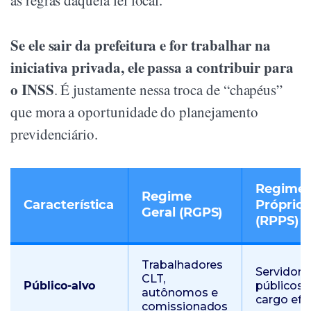
as regras daquela lei local.
Se ele sair da prefeitura e for trabalhar na
iniciativa privada, ele passa a contribuir para
o INSS
. É justamente nessa troca de “chapéus”
que mora a oportunidade do planejamento
previdenciário.
Regime
Regime
Característica
Próprio
Geral (RGPS)
(RPPS)
Trabalhadores
Servidore
CLT,
Público-alvo
públicos 
autônomos e
cargo efe
comissionados