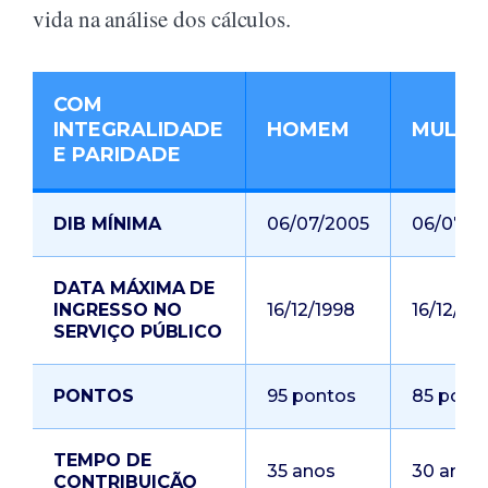
vida na análise dos cálculos.
COM
INTEGRALIDADE
HOMEM
MULHE
E PARIDADE
DIB MÍNIMA
06/07/2005
06/07/2
DATA MÁXIMA DE
INGRESSO NO
16/12/1998
16/12/19
SERVIÇO PÚBLICO
PONTOS
95 pontos
85 pont
TEMPO DE
35 anos
30 anos
CONTRIBUIÇÃO