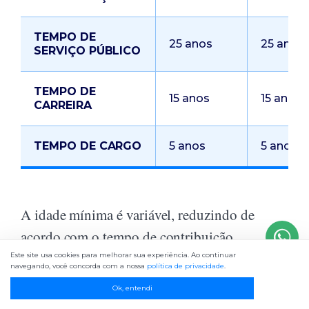
TEMPO DE
25 anos
25 anos
SERVIÇO PÚBLICO
TEMPO DE
15 anos
15 anos
CARREIRA
TEMPO DE CARGO
5 anos
5 anos
A idade mínima é variável, reduzindo de
acordo com o tempo de contribuição.
Este site usa cookies para melhorar sua experiência. Ao continuar
navegando, você concorda com a nossa
política de privacidade
.
Pela letra da lei a idade mínima começa em 55
Ok, entendi
anos mulher e 60 anos homem.