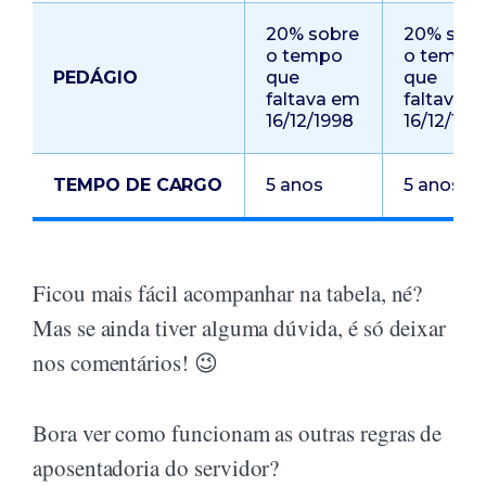
20% sobre
20% sob
o tempo
o tempo
PEDÁGIO
que
que
faltava em
faltava 
16/12/1998
16/12/199
TEMPO DE CARGO
5 anos
5 anos
Ficou mais fácil acompanhar na tabela, né?
Mas se ainda tiver alguma dúvida, é só deixar
nos comentários! 😉
Bora ver como funcionam as outras regras de
aposentadoria do servidor?