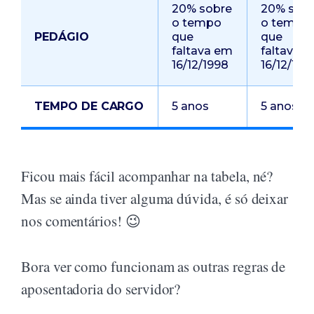
20% sobre
20% sob
o tempo
o tempo
PEDÁGIO
que
que
faltava em
faltava 
16/12/1998
16/12/199
TEMPO DE CARGO
5 anos
5 anos
Ficou mais fácil acompanhar na tabela, né?
Mas se ainda tiver alguma dúvida, é só deixar
nos comentários! 😉
Bora ver como funcionam as outras regras de
aposentadoria do servidor?