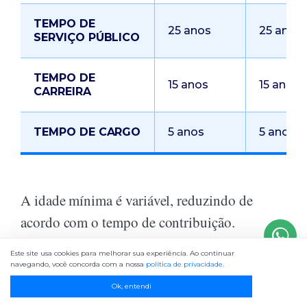
TEMPO DE
25 anos
25 anos
SERVIÇO PÚBLICO
TEMPO DE
15 anos
15 anos
CARREIRA
TEMPO DE CARGO
5 anos
5 anos
A idade mínima é variável, reduzindo de
acordo com o tempo de contribuição.
Este site usa cookies para melhorar sua experiência. Ao continuar
Pela letra da lei a idade mínima começa em 55
navegando, você concorda com a nossa
política de privacidade
.
anos mulher e 60 anos homem.
Ok, entendi