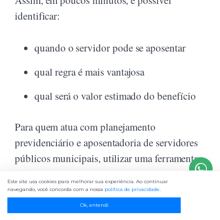
Assim, em poucos minutos, é possível
identificar:
quando o servidor pode se aposentar
qual regra é mais vantajosa
qual será o valor estimado do benefício
Para quem atua com planejamento
previdenciário e aposentadoria de servidores
públicos municipais, utilizar uma ferramenta
especializada pode fazer toda a diferença na
Este site usa cookies para melhorar sua experiência. Ao continuar
produtividade e na segurança dos cálculos.
navegando, você concorda com a nossa
política de privacidade
.
Ok, entendi