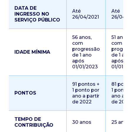
DATA DE
Até
Até
INGRESSO NO
26/04/2021
26/04/2
SERVIÇO PÚBLICO
56 anos,
51 anos,
com
com
progressão
progres
IDADE MÍNIMA
de 1 ano
de 1 ano
após
após
01/01/2023
01/01/20
91 pontos +
81 ponto
1 ponto por
1 ponto 
PONTOS
ano a partir
ano a par
de 2022
de 2022
TEMPO DE
30 anos
25 anos
CONTRIBUIÇÃO