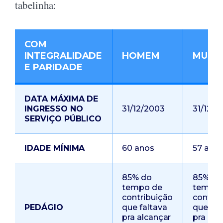
tabelinha:
COM
INTEGRALIDADE
HOMEM
MULH
E PARIDADE
DATA MÁXIMA DE
INGRESSO NO
31/12/2003
31/12/2
SERVIÇO PÚBLICO
IDADE MÍNIMA
60 anos
57 ano
85% do
85% do
tempo de
tempo 
contribuição
contrib
PEDÁGIO
que faltava
que fal
pra alcançar
pra alc