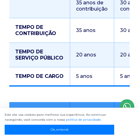
35 anos de
30 ano
contribuição
contrib
TEMPO DE
35 anos
30 ano
CONTRIBUIÇÃO
TEMPO DE
20 anos
20 ano
SERVIÇO PÚBLICO
TEMPO DE CARGO
5 anos
5 anos
COM
Este site usa cookies para melhorar sua experiência. Ao continuar
INTEGRALIDADE
navegando, você concorda com a nossa
política de privacidade
.
HOMEM
MULH
E PARIDADE SE
Ok, entendi
PROFESSOR