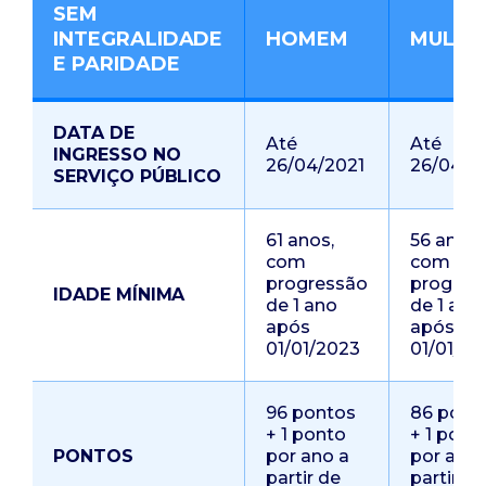
SEM
INTEGRALIDADE
HOMEM
MULHE
E PARIDADE
DATA DE
Até
Até
INGRESSO NO
26/04/2021
26/04/2
SERVIÇO PÚBLICO
61 anos,
56 anos,
com
com
progressão
progres
IDADE MÍNIMA
de 1 ano
de 1 ano
após
após
01/01/2023
01/01/20
96 pontos
86 pont
+ 1 ponto
+ 1 pont
PONTOS
por ano a
por ano 
partir de
partir de