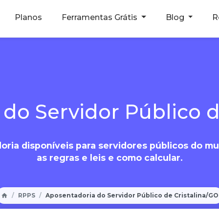
Planos
Ferramentas Grátis
Blog
R
do Servidor Público d
ria disponíveis para servidores públicos do mun
as regras e leis e como calcular.
RPPS
Aposentadoria do Servidor Público de Cristalina/GO