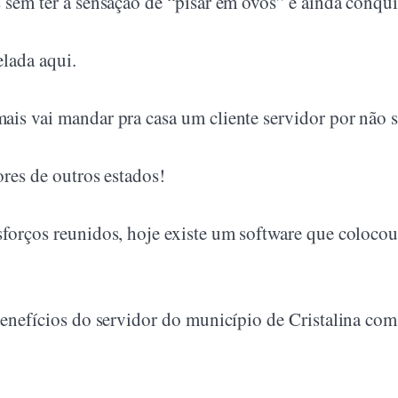
 sem ter a sensação de “pisar em ovos” e ainda conqui
elada aqui.
ais vai mandar pra casa um cliente servidor por não 
ores de outros estados!
forços reunidos, hoje existe um software que colocou 
benefícios do servidor do município de Cristalina com 