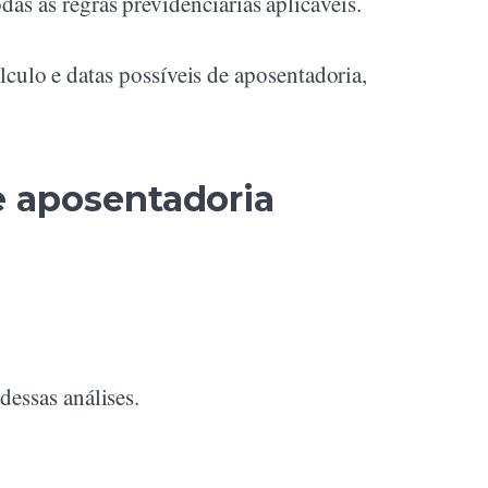
s as regras previdenciárias aplicáveis.
álculo e datas possíveis de aposentadoria,
e aposentadoria
dessas análises.