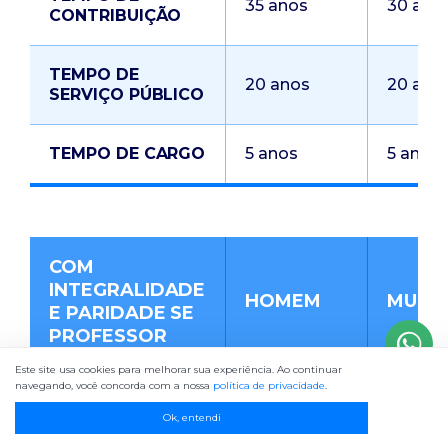
35 anos
30 ano
CONTRIBUIÇÃO
TEMPO DE
20 anos
20 ano
SERVIÇO PÚBLICO
TEMPO DE CARGO
5 anos
5 anos
COM
INTEGRALIDADE
HOMEM
MULH
E PARIDADE SE
PROFESSOR
Este site usa cookies para melhorar sua experiência. Ao continuar
navegando, você concorda com a nossa
política de privacidade
.
DATA MÁXIMA DE
INGRESSO NO
31/12/2003
31/12/2
Ok, entendi
SERVIÇO PÚBLICO