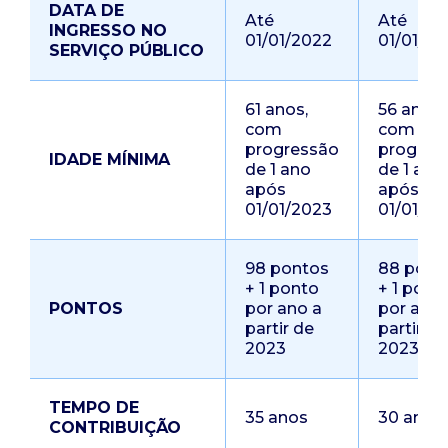
DATA DE
Até
Até
INGRESSO NO
01/01/2022
01/01/20
SERVIÇO PÚBLICO
61 anos,
56 anos,
com
com
progressão
progres
IDADE MÍNIMA
de 1 ano
de 1 ano
após
após
01/01/2023
01/01/20
98 pontos
88 pont
+ 1 ponto
+ 1 pont
PONTOS
por ano a
por ano 
partir de
partir de
2023
2023
TEMPO DE
35 anos
30 anos
CONTRIBUIÇÃO