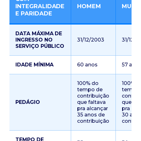
INTEGRALIDADE
HOMEM
MULH
E PARIDADE
DATA MÁXIMA DE
INGRESSO NO
31/12/2003
31/12/2
SERVIÇO PÚBLICO
IDADE MÍNIMA
60 anos
57 ano
100% do
100% d
tempo de
tempo 
contribuição
contrib
PEDÁGIO
que faltava
que fal
pra alcançar
pra alc
35 anos de
30 ano
contribuição
contrib
TEMPO DE