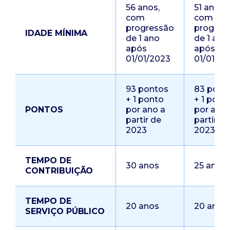
56 anos,
51 anos,
com
com
progressão
progres
IDADE MÍNIMA
de 1 ano
de 1 ano
após
após
01/01/2023
01/01/20
93 pontos
83 pont
+ 1 ponto
+ 1 pont
PONTOS
por ano a
por ano 
partir de
partir de
2023
2023
TEMPO DE
30 anos
25 anos
CONTRIBUIÇÃO
TEMPO DE
20 anos
20 anos
SERVIÇO PÚBLICO