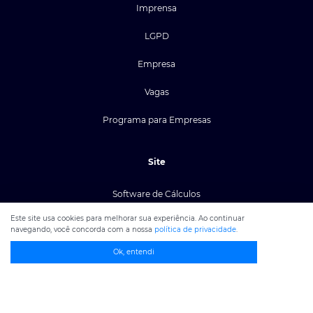
Imprensa
LGPD
Empresa
Vagas
Programa para Empresas
Site
Software de Cálculos
Este site usa cookies para melhorar sua experiência. Ao continuar
Planos
navegando, você concorda com a nossa
política de privacidade
.
Blog
Ok, entendi
Calculadoras Grátis
Suporte