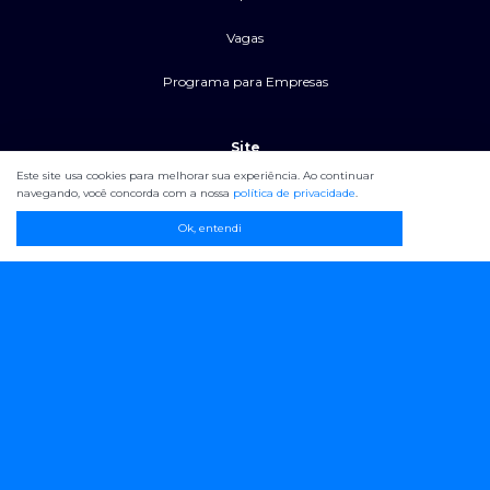
Vagas
Programa para Empresas
Site
Este site usa cookies para melhorar sua experiência. Ao continuar
navegando, você concorda com a nossa
política de privacidade
.
Software de Cálculos
Ok, entendi
Planos
Blog
Calculadoras Grátis
Suporte
Treinamentos AO VIVO
Mapa do Site