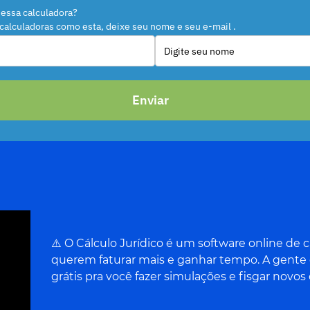
essa calculadora?
 calculadoras como esta, deixe seu nome e seu e-mail .
Enviar
⚠️ O Cálculo Jurídico é um software online de
querem faturar mais e ganhar tempo. A gente d
grátis pra você fazer simulações e fisgar novos 