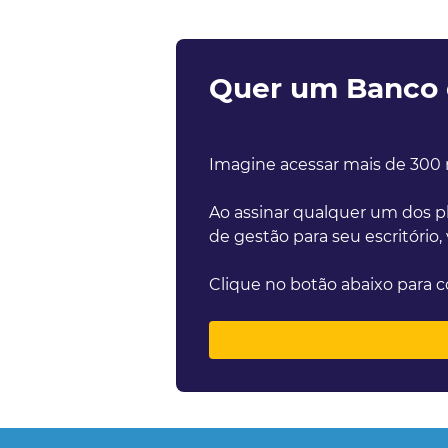
Quer um Banco d
Imagine acessar mais de 300 
Ao assinar qualquer um dos pl
de gestão para seu escritório,
Clique no botão abaixo para c