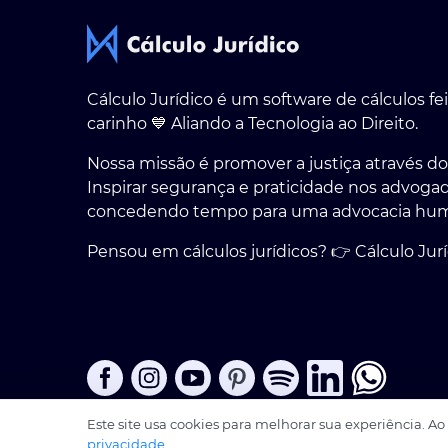
Cálculo Jurídico é um software de cálculos f
carinho 💙 Aliando a Tecnologia ao Direito.
Nossa missão é promover a justiça através dos
Inspirar segurança e praticidade nos advogad
concedendo tempo para uma advocacia huma
Pensou em cálculos jurídicos? 👉 Cálculo Jurí
Este site usa cookies para melhorar sua experiência. 
© 2026
CALCULO JURIDICO SOFTWARE LTDA · 27.150.
privacidade
.