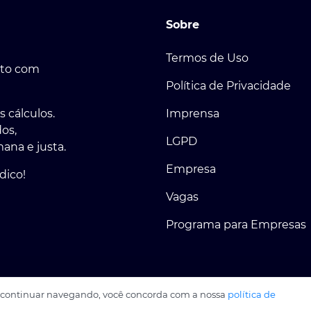
Sobre
Termos de Uso
eito com
Política de Privacidade
 cálculos.
Imprensa
os,
LGPD
na e justa.
Empresa
dico!
Vagas
Programa para Empresas
Ao continuar navegando, você concorda com a nossa
política de
357/0001-02. Todos os direitos reservados. Powered by Voga.