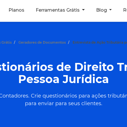
Planos
Ferramentas Grátis
Blog
R
 Grátis
Geradores de Documentos
Entrevista de Ação Tributária p
ionários de Direito Tr
Pessoa Jurídica
ntadores. Crie questionários para ações tributári
para enviar para seus clientes.