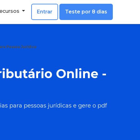
ecursos
Entrar
Teste por 8 dias
ara Pessoa Jurídica
ibutário Online -
as para pessoas jurídicas e gere o pdf