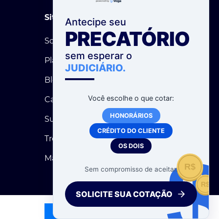
Site
Antecipe seu
PRECATÓRIO
Software de Cálculos
sem esperar o
Planos
JUDICIÁRIO.
Blog
Você escolhe o que cotar:
Calculadoras Grátis
HONORÁRIOS
Suporte
CRÉDITO DO CLIENTE
Treinamentos AO VIVO
OS DOIS
Mapa do Site
R$
Sem compromisso de aceitar.
R$
SOLICITE SUA COTAÇÃO
Ok, entendi