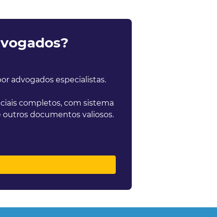
dvogados?
r advogados especialistas.
iciais completos, com sistema
 e outros documentos valiosos.