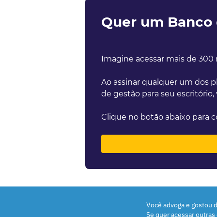
Quer um Banco d
Imagine acessar mais de 300 
Ao assinar qualquer um dos pl
de gestão para seu escritório,
Clique no botão abaixo para c
Você advoga e gostou d
Se quer acessar outras