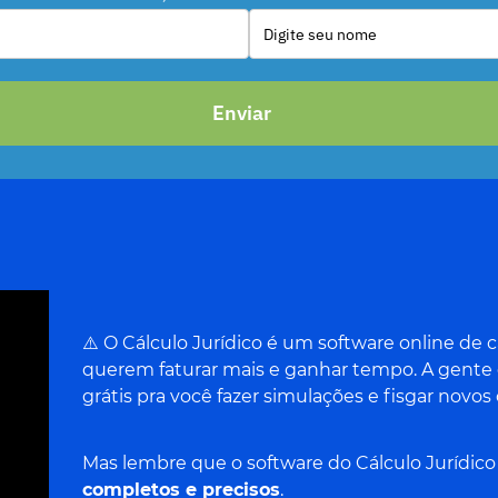
Enviar
⚠️ O Cálculo Jurídico é um software online de
querem faturar mais e ganhar tempo. A gente d
grátis pra você fazer simulações e fisgar novos 
Mas lembre que o software do Cálculo Jurídico
completos e precisos
.