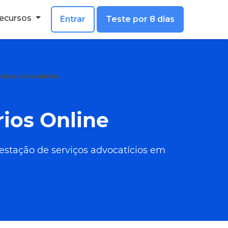
ecursos
Entrar
Teste por 8 dias
viços Advocatícios
ios Online
estação de serviços advocatícios em